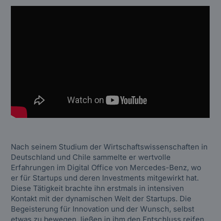
Nach seinem Studium der Wirtschaftswissenschaften in
Deutschland und Chile sammelte er wertvolle
Erfahrungen im Digital Office von Mercedes-Benz, wo
er für Startups und deren Investments mitgewirkt hat.
Diese Tätigkeit brachte ihn erstmals in intensiven
Kontakt mit der dynamischen Welt der Startups. Die
Begeisterung für Innovation und der Wunsch, selbst
etwas zu bewegen, ließen in ihm den Entschluss reifen,