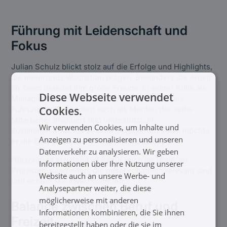
Führung mit Leidenschaft und
Fokus
Julian Schulz blickt stolz auf die Erfolge und Highlights,
die metergrids Wachstum prägen. Besonders die Arbeit
im Team bereitet ihm große Freude. In seiner Rolle als
Diese Webseite verwendet
Managing Director versteht er sich nicht nur als
Cookies.
Führungskraft, sondern auch als Mentor, der seine
Mitarbeiter inspiriert und unterstützt. In
Wir verwenden Cookies, um Inhalte und
Zusammenarbeit mit seinem engagierten Team möchte
Anzeigen zu personalisieren und unseren
er die Energielandschaft nachhaltig verändern.
Datenverkehr zu analysieren. Wir geben
“Besonders erfüllend ist es für mich im Team, an
Informationen über Ihre Nutzung unserer
Projekten zu arbeiten, die gesellschaftlich relevant sind
Website auch an unsere Werbe- und
und echten Mehrwert schaffen.”
Analysepartner weiter, die diese
möglicherweise mit anderen
Balance zwischen Beruf und
Informationen kombinieren, die Sie ihnen
Freizeit
bereitgestellt haben oder die sie im