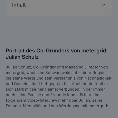
Inhalt
(Will be generated automatically)
Heading 3
Heading 4
Heading 5
Portrait des Co-Gründers von metergrid:
Julian Schulz
Heading 6
Julian Schulz, Co-Gründer und Managing Director von
metergrid, wuchs im Schwarzwald auf – einer Region,
die seine Werte und sein Verständnis von Nachhaltigkeit
und Gemeinschaft tief geprägt hat. Auch heute fühlt er
sich stark mit seiner Heimat verbunden, in der immer
noch seine Familie und Freunde leben. Erfahre im
folgendem Video-Interview mehr über Julian, seine
Founder-Mentalität und den Werdegang mit metergrid: