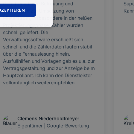
Gute freundliche Betreuung und
Supe
KZEPTIEREN
Anleitungen zur Umsetzung von
Kann
Mieterstrom, insbesondere in der heißen
Projektierungsphase. Zähler wurden
schnell geliefert. Die
Verwaltungssoftware erschließt sich
schnell und die Zählerdaten laufen stabil
über die Fernauslesung hinein.
Ausfüllhilfen und Vorlagen gab es u.a. zur
Vertragsgestaltung und zur Anzeige beim
Hauptzollamt. Ich kann den Dienstleister
vollumfänglich weiterempfehlen.
Clemens Niederholdtmeyer
Eigentümer | Google-Bewertung