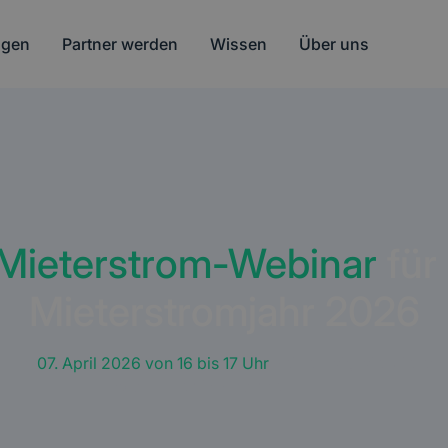
ngen
Partner werden
Wissen
Über uns
Mieterstrom-Webinar
für 
Mieterstromjahr 2026
d am
07. April 2026 von 16 bis 17 Uhr
zeigen wir, wie Mieterst
PV-Anlage bis zur Abrechnung.