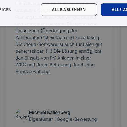
Die Zusammenarbeit mit metergrid ist für
EIGEN
ALLE ABLEHNEN
ALLE A
uns sehr erfolgreich. In der
Planungsphase wurden wir gut betreut
und kompetent beraten. Die technische
Umsetzung (Übertragung der
Zählerdaten) ist einfach und zuverlässig.
Die Cloud-Software ist auch für Laien gut
beherrschbar. (...) Die Lösung ermöglicht
den Einsatz von PV-Anlagen in einer
WEG und deren Betreuung durch eine
Hausverwaltung.
Michael Kallenberg
Eigentümer | Google-Bewertung