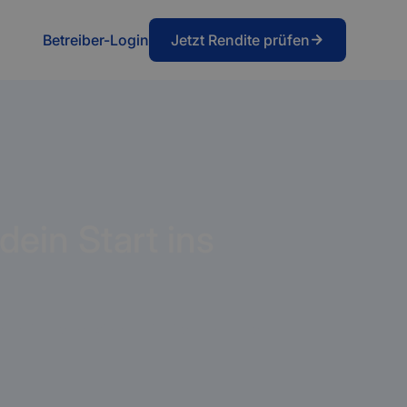
Betreiber-Login
Jetzt Rendite prüfen
dein Start ins
rom in der Praxis funktioniert – von der