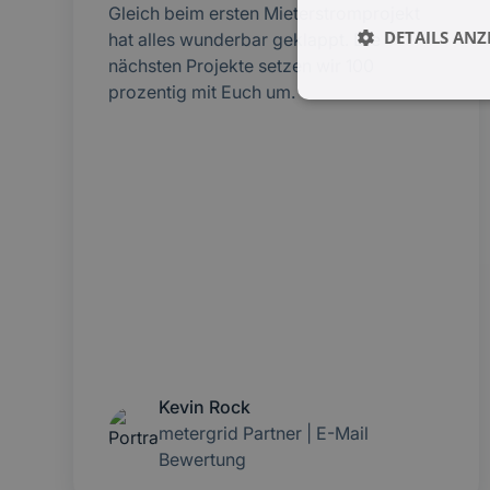
Gleich beim ersten Mieterstromprojekt
DETAILS ANZ
hat alles wunderbar geklappt. Die
nächsten Projekte setzen wir 100
prozentig mit Euch um.
Kevin Rock
metergrid Partner | E-Mail
Bewertung