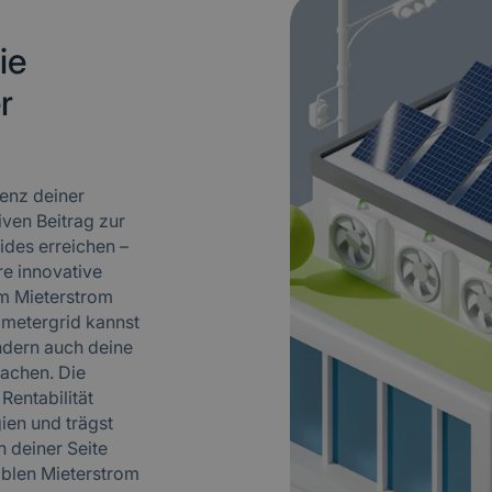
ie
r
ienz deiner
iven Beitrag zur
ides erreichen –
re innovative
um Mieterstrom
 metergrid kannst
ndern auch deine
machen. Die
 Rentabilität
ien und trägst
 deiner Seite
ablen Mieterstrom