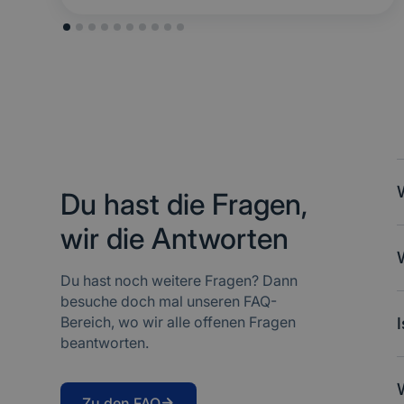
Du hast die Fragen,
wir die Antworten
M
u
d
Du hast noch weitere Fragen? Dann
D
besuche doch mal unseren FAQ-
S
Bereich, wo wir alle offenen Fragen
d
beantworten.
N
M
Zu den FAQ