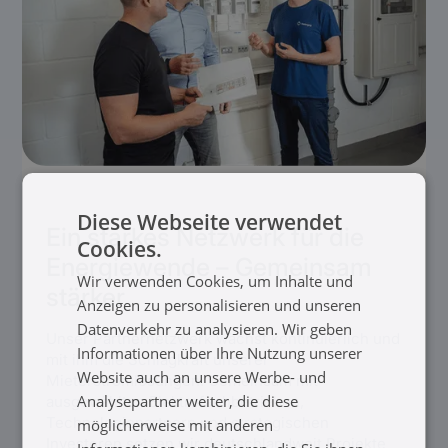
Diese Webseite verwendet
Ein starkes Netzwerk für die
Cookies.
Energiewende – Gemeinsam
Wir verwenden Cookies, um Inhalte und
stärker
Anzeigen zu personalisieren und unseren
Datenverkehr zu analysieren. Wir geben
Unser Partnernetzwerk wächst kontinuierlich und
Informationen über Ihre Nutzung unserer
mit ihm die Schlagkraft unserer
Website auch an unsere Werbe- und
Mieterstromlösungen. Gemeinsam mit
Analysepartner weiter, die diese
ausgewählten Elektrofachbetrieben,
Technologiepartnern und strategischen
möglicherweise mit anderen
Investoren setzen wir deutschlandweit Projekte