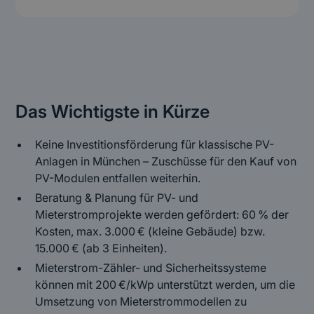
(Will be generated automatically)
Heading 3
Heading 4
Heading 5
Das Wichtigste in Kürze
Heading 6
Keine Investitionsförderung für klassische PV-
Anlagen in München – Zuschüsse für den Kauf von
PV-Modulen entfallen weiterhin.
Beratung & Planung für PV- und
Mieterstromprojekte werden gefördert: 60 % der
Kosten, max. 3.000 € (kleine Gebäude) bzw.
15.000 € (ab 3 Einheiten).
Mieterstrom-Zähler- und Sicherheitssysteme
können mit 200 €/kWp unterstützt werden, um die
Umsetzung von Mieterstrommodellen zu