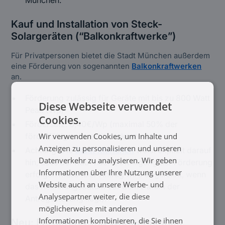
München.
Kauf und Installation von Steck-
Solargeräten (“Balkonkraftwerke”)
Für Privatpersonen bietet die Stadt München außerdem
eine Förderung von sogenannten
Balkonkraftwerken
an.
Förderung zulässig für Geräte mit bis zu 800 Watt
Diese Webseite verwendet
Peak (Wp)
Cookies.
Fördersatz: 0,40€/Wp (maximal 50% der
Wir verwenden Cookies, um Inhalte und
förderfähigen Investitionskosten)
Anzeigen zu personalisieren und unseren
Achtung: Die
Stadt München
weist explizit darauf
Datenverkehr zu analysieren. Wir geben
hin, dass der Kauf nach Bewilligung der Förderung
Informationen über Ihre Nutzung unserer
erfolgen muss (Der Antrag wird abgelehnt, wenn
Website auch an unsere Werbe- und
das Rechnungsdatum vor dem Datum der
Analysepartner weiter, die diese
Antragsstellung liegt).
möglicherweise mit anderen
Informationen kombinieren, die Sie ihnen
Neu: Förderung von Wärmepumpen