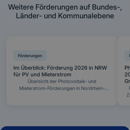
Weitere Förderungen auf Bundes-,
Länder- und Kommunalebene
Förderungen
Im Überblick: Förderung 2026 in NRW
P
für PV und Mieterstrom
20
G
Übersicht der Photovoltaik- und
Mieterstrom-Förderungen in Nordrhein-
Z
Westfalen 2025: Diese Maßnahmen gibt es
und so ist der Ablauf.