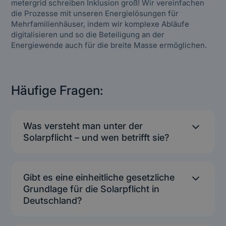
metergrid schreiben Inklusion groß! Wir vereinfachen
die Prozesse mit unseren Energielösungen für
Mehrfamilienhäuser, indem wir komplexe Abläufe
digitalisieren und so die Beteiligung an der
Energiewende auch für die breite Masse ermöglichen.
Häufige Fragen:
Was versteht man unter der
Solarpflicht – und wen betrifft sie?
Die Solarpflicht bezeichnet eine gesetzlich
vorgeschriebene Verpflichtung,
Gibt es eine einheitliche gesetzliche
Photovoltaikanlagen oder alternativ
Grundlage für die Solarpflicht in
Solarthermieanlagen auf geeigneten Gebäuden
zu installieren. In der Regel betrifft dies
Deutschland?
Neubauten sowie Bestandsgebäude bei
Nein. Zwar sind die Ziele der Energiewende auf
umfassenden Dachsanierungen. Je nach