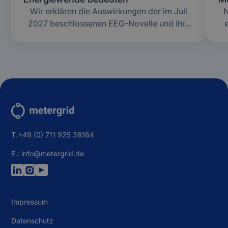
Wir erklären die Auswirkungen der im Juli
N
2027 beschlossenen EEG-Novelle und ihre
Auswirkungen auf PV-Anlagen und das
Mieterstrommodell.
M
d
T.+49 (0) 711 925 38164
E.: info@metergrid.de
Impressum
Datenschutz