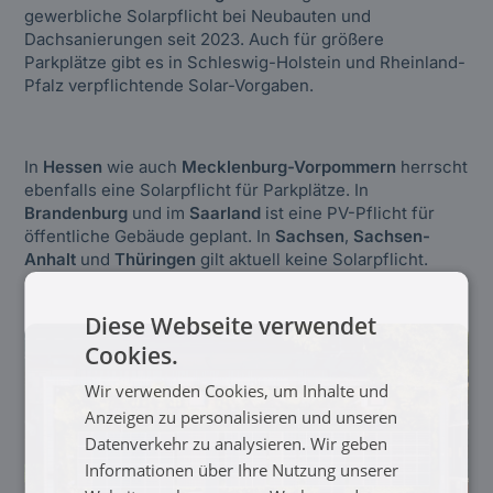
gewerbliche Solarpflicht bei Neubauten und
Dachsanierungen seit 2023. Auch für größere
Parkplätze gibt es in Schleswig-Holstein und Rheinland-
Pfalz verpflichtende Solar-Vorgaben.
In
Hessen
wie auch
Mecklenburg-Vorpommern
herrscht
ebenfalls eine Solarpflicht für Parkplätze. In
Brandenburg
und im
Saarland
ist eine PV-Pflicht für
öffentliche Gebäude geplant. In
Sachsen
,
Sachsen-
Anhalt
und
Thüringen
gilt aktuell keine Solarpflicht.
Diese Webseite verwendet
Cookies.
Wir verwenden Cookies, um Inhalte und
Anzeigen zu personalisieren und unseren
Datenverkehr zu analysieren. Wir geben
Informationen über Ihre Nutzung unserer