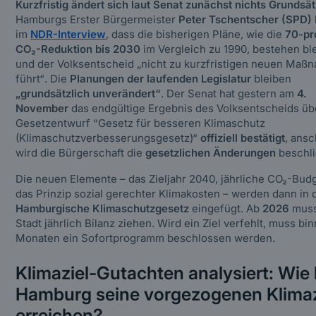
Kurzfristig ändert sich laut Senat zunächst nichts Grundsät
Hamburgs Erster Bürgermeister
Peter Tschentscher (SPD)
im
NDR-Interview
, dass die bisherigen Pläne, wie die
70-pr
CO₂-Reduktion bis 2030
im Vergleich zu 1990, bestehen bl
und der Volksentscheid
„nicht zu kurzfristigen neuen Maß
führt“
. Die
Planungen der laufenden Legislatur
bleiben
„
grundsätzlich unverändert
“
. Der Senat hat gestern am
4.
November
das endgültige Ergebnis des Volksentscheids üb
Gesetzentwurf “Gesetz für besseren Klimaschutz
(Klimaschutzverbesserungsgesetz)“
offiziell bestätigt
, ans
wird die Bürgerschaft die
gesetzlichen Änderungen
beschl
Die neuen Elemente – das Zieljahr 2040, jährliche CO₂-Bud
das Prinzip sozial gerechter Klimakosten – werden dann in 
Hamburgische Klimaschutzgesetz
eingefügt. Ab
2026
muss
Stadt jährlich Bilanz ziehen. Wird ein Ziel verfehlt, muss bi
Monaten ein Sofortprogramm beschlossen werden.
Klimaziel-Gutachten analysiert: Wie
Hamburg seine vorgezogenen Klimaz
erreichen?