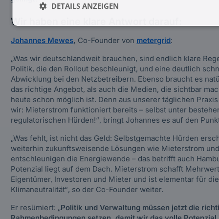
DETAILS ANZEIGEN
Wir haben eine klare Antwort darauf:
Johannes Mewes
,
Co-Founder von
metergrid
:
„Was wir deutschlandweit brauchen, sind endlich klare Rege
Politik, die den Rollout beschleunigt, und eine deutlich sch
Abwicklung bei den Netzbetreibern. Ebenso braucht es natü
das richtige Angebot, als auch die Medien, die sichtbar ma
heute schon möglich ist. Denn aus unserer täglichen Praxi
wir: Mieterstrom funktioniert bereits – selbst unter besteh
regulatorischen Hürden!“
, bringt Johannes es auf den Punk
„Was fehlt, ist nicht das Geld: Selbstgemachte Hürden ers
weiterhin zukunftsweisende Lösungen wie Mieterstrom un
entschleunigen die Energiewende – das betrifft auch Hamb
Potenzial liegt auf dem Dach. Mieterstrom schafft Mehrwert
Eigentümer, Investoren und Mieter und ist elementar für di
Klimaneutralität“
, so der Co-Founder weiter.
Er resümiert: „
Politik und Verwaltung müssen jetzt die richt
Rahmenbedingungen setzen, damit wir das volle Potenzial