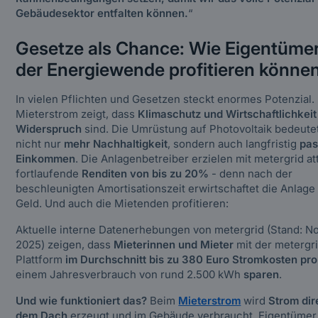
Gebäudesektor entfalten können.
“
Gesetze als Chance: Wie Eigentüme
der Energiewende profitieren könne
In vielen Pflichten und Gesetzen steckt enormes Potenzial.
Mieterstrom zeigt, dass
Klimaschutz und Wirtschaftlichkeit
Widerspruch
sind. Die Umrüstung auf Photovoltaik bedeutet
nicht nur
mehr Nachhaltigkeit
, sondern auch langfristig
pas
Einkommen
. Die Anlagenbetreiber erzielen mit metergrid at
fortlaufende
Renditen von bis zu 20%
- denn nach der
beschleunigten Amortisationszeit erwirtschaftet die Anlage
Geld. Und auch die Mietenden profitieren:
Aktuelle interne Datenerhebungen von metergrid (Stand: 
2025) zeigen, dass
Mieterinnen und Mieter
mit der metergr
Plattform
im Durchschnitt bis zu 380 Euro Stromkosten pro
einem Jahresverbrauch von rund 2.500 kWh
sparen
.
Und wie funktioniert das?
Beim
Mieterstrom
wird
Strom dir
dem Dach
erzeugt und im Gebäude verbraucht. Eigentümer