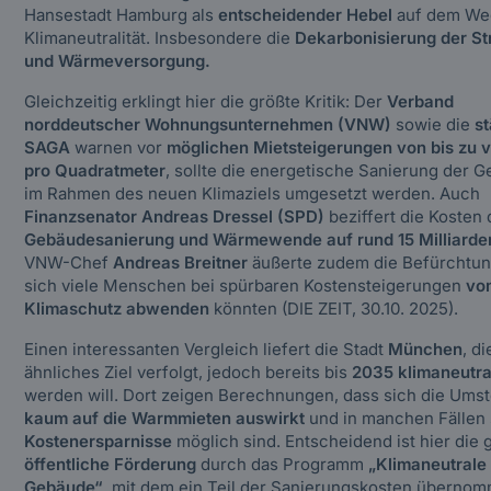
Hansestadt Hamburg als
entscheidender Hebel
auf dem We
Klimaneutralität. Insbesondere die
Dekarbonisierung der S
und Wärmeversorgung.
Gleichzeitig erklingt hier die größte Kritik: Der
Verband
norddeutscher Wohnungsunternehmen (VNW)
sowie die
s
SAGA
warnen vor
möglichen Mietsteigerungen von bis zu v
pro Quadratmeter
, sollte die energetische Sanierung der 
im Rahmen des neuen Klimaziels umgesetzt werden. Auch
Finanzsenator Andreas Dressel (SPD)
beziffert die Kosten 
Gebäudesanierung und Wärmewende auf rund 15 Milliarde
VNW-Chef
Andreas Breitner
äußerte zudem die Befürchtun
sich viele Menschen bei spürbaren Kostensteigerungen
vo
Klimaschutz abwenden
könnten (DIE ZEIT, 30.10. 2025).
Einen interessanten Vergleich liefert die Stadt
München
, di
ähnliches Ziel verfolgt, jedoch bereits bis
2035 klimaneutra
werden will. Dort zeigen Berechnungen, dass sich die Umst
kaum auf die Warmmieten auswirkt
und in manchen Fällen
Kostenersparnisse
möglich sind. Entscheidend ist hier die 
öffentliche Förderung
durch das Programm
„Klimaneutrale
Gebäude“
, mit dem ein Teil der Sanierungskosten überno