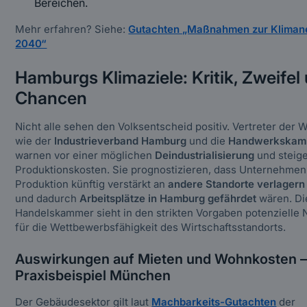
Bereichen.
Mehr erfahren? Siehe:
Gutachten „Maßnahmen zur Klimaneu
2040“
Hamburgs Klimaziele: Kritik, Zweifel
Chancen
Nicht alle sehen den Volksentscheid positiv. Vertreter der W
wie der
Industrieverband Hamburg
und die
Handwerkskam
warnen vor einer möglichen
Deindustrialisierung
und steig
Produktionskosten. Sie prognostizieren, dass Unternehmen
Produktion künftig verstärkt an
andere Standorte verlagern
und dadurch
Arbeitsplätze in Hamburg gefährdet
wären. Di
Handelskammer sieht in den strikten Vorgaben potenzielle 
für die Wettbewerbsfähigkeit des Wirtschaftsstandorts.
Auswirkungen auf Mieten und Wohnkosten 
Praxisbeispiel München
Der Gebäudesektor gilt laut
Machbarkeits-Gutachten
der