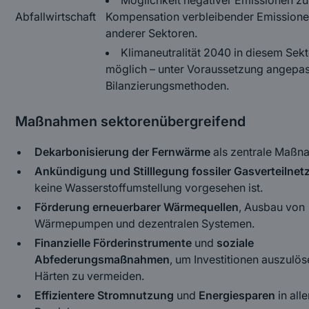
Möglichkeit negativer Emissionen zu
Abfallwirtschaft
Kompensation verbleibender Emission
anderer Sektoren.
Klimaneutralität 2040 in diesem Sek
möglich – unter Voraussetzung angepas
Bilanzierungsmethoden.
Maßnahmen sektorenübergreifend
Dekarbonisierung der Fernwärme
als zentrale Maßn
Ankündigung und Stilllegung fossiler Gasverteilnet
keine Wasserstoffumstellung vorgesehen ist.
Förderung erneuerbarer Wärmequellen
, Ausbau von
Wärmepumpen und dezentralen Systemen.
Finanzielle Förderinstrumente
und
soziale
Abfederungsmaßnahmen
, um Investitionen auszulö
Härten zu vermeiden.
Effizientere Stromnutzung
und
Energiesparen
in all