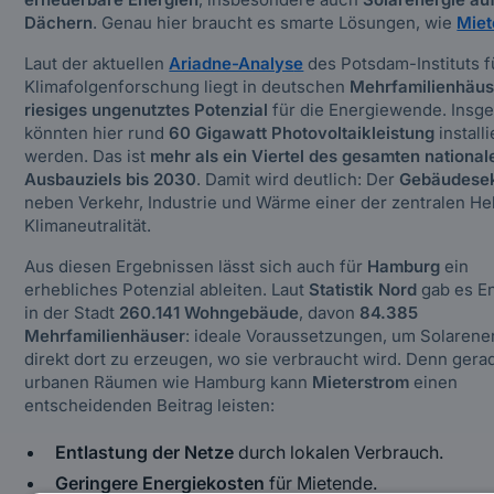
Dächern
. Genau hier braucht es smarte Lösungen, wie
Miet
Laut der aktuellen
Ariadne-Analys
e
des Potsdam-Instituts f
Klimafolgenforschung liegt in deutschen
Mehrfamilienhäus
riesiges ungenutztes Potenzial
für die Energiewende. Insg
könnten hier rund
60 Gigawatt Photovoltaikleistung
installi
werden. Das ist
mehr als ein Viertel des gesamten national
Ausbauziels bis 2030
. Damit wird deutlich: Der
Gebäudesek
neben Verkehr, Industrie und Wärme einer der zentralen He
Klimaneutralität.
Aus diesen Ergebnissen lässt sich auch für
Hamburg
ein
erhebliches Potenzial ableiten. Laut
Statistik Nord
gab es E
in der Stadt
260.141 Wohngebäude
, davon
84.385
Mehrfamilienhäuser
: ideale Voraussetzungen, um Solarene
direkt dort zu erzeugen, wo sie verbraucht wird. Denn gera
urbanen Räumen wie Hamburg kann
Mieterstrom
einen
entscheidenden Beitrag leisten:
Entlastung der Netze
durch lokalen Verbrauch.
Geringere Energiekosten
für Mietende.