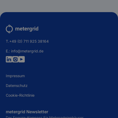
d
T.+49 (0) 711 925 38164
E.: info@metergrid.de
Impressum
Datenschutz
Cookie-Richtlinie
metergrid Newsletter
Der Energie-Kompass für Mehrparteienhäuser