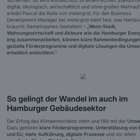
Sicherheit. So wird Klimaschutz zu einem echten Standortvo
digital, ökologisch, wirtschaftlich und ohne großen Mehra
erklärt Pascal die Rolle von metergrid. Für den Business
Development Manager bei metergrid steht fest, was Hambur
braucht: Gemeinsames Gestalten! –
„Wenn Stadt,
Wohnungswirtschaft und Akteure wie die Hamburger Ener
eng zusammenarbeiten, können klare Rahmenbedingunge
gezielte Förderprogramme und digitale Lösungen die Ums
erheblich erleichtern
.”
So gelingt der Wandel im auch im
Hamburger Gebäudesektor
Der Erfolg des Klimaentscheids steht und fällt mit der
Umse
Dazu gehören
klare Förderprogramme
,
Unterstützung von
und EU
,
mehr Aufklärung
,
digitale Prozesse
und vor allem