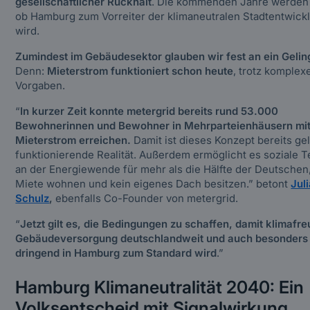
gesellschaftlicher Rückhalt
. Die kommenden Jahre werden 
ob Hamburg zum Vorreiter der klimaneutralen Stadtentwick
wird.
Zumindest im Gebäudesektor glauben wir fest an ein Gelin
Denn:
Mieterstrom funktioniert schon heute
, trotz komplex
Vorgaben.
“
In kurzer Zeit konnte metergrid bereits rund 53.000
Bewohnerinnen und Bewohner in Mehrparteienhäusern mi
Mieterstrom erreichen.
Damit ist dieses Konzept bereits ge
funktionierende Realität. Außerdem ermöglicht es soziale T
an der Energiewende für mehr als die Hälfte der Deutschen,
Miete wohnen und kein eigenes Dach besitzen.”
betont
Jul
Schulz
,
ebenfalls Co-Founder von
metergrid.
“
Jetzt gilt es, die Bedingungen zu schaffen, damit klimafr
Gebäudeversorgung deutschlandweit und auch besonders
dringend in Hamburg zum Standard wird
.”
Hamburg Klimaneutralität 2040: Ein
Volksentscheid mit Signalwirkung