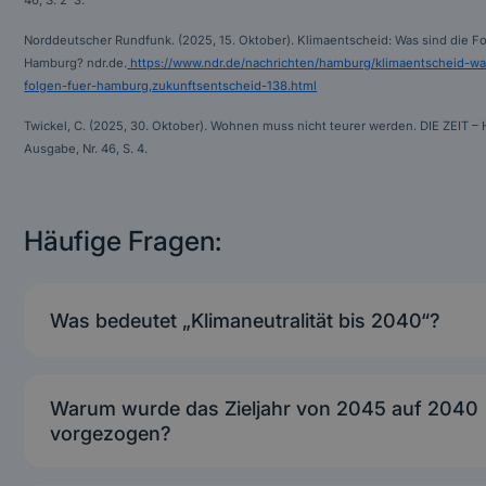
Norddeutscher Rundfunk. (2025, 15. Oktober). Klimaentscheid: Was sind die Fo
Hamburg? ndr.de.
https://www.ndr.de/nachrichten/hamburg/klimaentscheid-wa
folgen-fuer-hamburg,zukunftsentscheid-138.html
Twickel, C. (2025, 30. Oktober). Wohnen muss nicht teurer werden. DIE ZEIT –
Ausgabe, Nr. 46, S. 4.
Häufige Fragen:
Was bedeutet „Klimaneutralität bis 2040“?
Hamburg soll spätestens im Jahr 2040 netto keine
Treibhausgase mehr ausstoßen.Alle CO₂-Emissionen m
Warum wurde das Zieljahr von 2045 auf 2040
entweder vermieden oder durch negative Emissionen (z
vorgezogen?
CCS in der Abfallwirtschaft) ausgeglichen werden.
Weil der Volksentscheid „Hamburger Zukunftsentschei