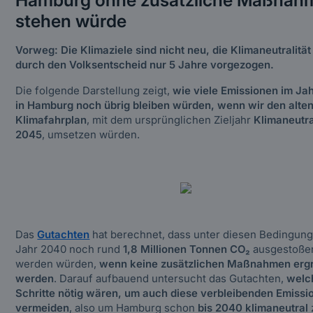
Hamburg ohne zusätzliche Maßnah
stehen würde
Vorweg: Die Klimaziele sind nicht neu, die Klimaneutralität
durch den Volksentscheid nur 5 Jahre vorgezogen.
Die folgende Darstellung zeigt,
wie viele Emissionen im Ja
in Hamburg noch übrig bleiben würden, wenn wir den alte
Klimafahrplan
, mit dem ursprünglichen Zieljahr
Klimaneutra
2045
, umsetzen würden.
Das
Gutachten
hat berechnet, dass unter diesen Bedingun
Jahr 2040 noch rund
1,8 Millionen Tonnen CO₂
ausgestoße
werden würden,
wenn keine zusätzlichen Maßnahmen ergr
werden
. Darauf aufbauend untersucht das Gutachten,
welc
Schritte nötig wären, um auch diese verbleibenden Emissi
vermeiden
, also um Hamburg schon
bis 2040 klimaneutral