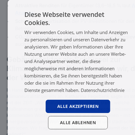
Attraktive Renditen
für Eigentümer (3,6–18,5 % laut
A
Analyse
).
Diese Webseite verwendet
Schnellere Amortisation
der PV-Investitionen für den
Cookies.
Betreiber.
Wir verwenden Cookies, um Inhalte und Anzeigen
CO₂-Einsparung
und aktive
Teilhabe an der Energi
zu personalisieren und unseren Datenverkehr zu
auch für Nicht-Eigenheimbesitzer.
analysieren. Wir geben Informationen über Ihre
Nutzung unserer Website auch an unsere Werbe-
Gebäudesektor als Schlüssel zur
und Analysepartner weiter, die diese
Klimaneutralität: Das brauchen wir, 
möglicherweise mit anderen Informationen
kombinieren, die Sie ihnen bereitgestellt haben
der Wandel gelingt!
oder die sie im Rahmen Ihrer Nutzung ihrer
Dienste gesammelt haben.
Datenschutzrichtlinie
In Hamburg laufen die Diskurse nach dem Volksentscheid z
Klimaneutralität bereits an.
Katharina Fegebank sagte
im In
mit
der ZEIT
:
„Wir analysieren, wo Hamburg steht, welche
ALLE AKZEPTIEREN
Maßnahmen greifen und wo wir schneller werden müssen. 
kommenden Wochen sprechen wir auf allen Ebenen – mit
Energieversorgern, Wohnungsunternehmen und städtische
ALLE ABLEHNEN
Betrieben. Wir fragen gezielt:
Was braucht ihr, damit der W
gelingt
?“