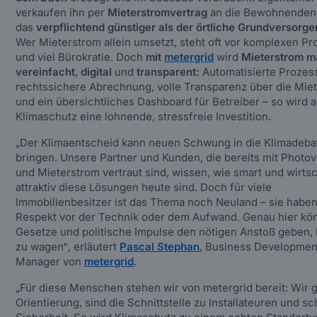
verkaufen ihn per
Mieterstromvertrag
an die Bewohnenden
das
verpflichtend günstiger als der örtliche Grundversorger
Wer Mieterstrom allein umsetzt, steht oft vor komplexen P
und viel Bürokratie. Doch
mit
metergrid
wird
Mieterstrom m
vereinfacht
,
digital
und
transparent:
Automatisierte Prozes
rechtssichere Abrechnung, volle Transparenz über die Mie
und ein übersichtliches Dashboard für Betreiber – so wird 
Klimaschutz eine lohnende, stressfreie Investition.
„Der Klimaentscheid kann neuen Schwung in die Klimadeba
bringen. Unsere Partner und Kunden, die bereits mit Photov
und Mieterstrom vertraut sind, wissen, wie smart und wirtsc
attraktiv diese Lösungen heute sind. Doch für viele
Immobilienbesitzer ist das Thema noch Neuland – sie habe
Respekt vor der Technik oder dem Aufwand. Genau hier kö
Gesetze und politische Impulse den nötigen Anstoß geben,
zu wagen“
, erläutert
Pascal Stephan
, Business Developmen
Manager von
metergrid
.
„Für diese Menschen stehen wir von metergrid bereit: Wir
Orientierung, sind die Schnittstelle zu Installateuren und s