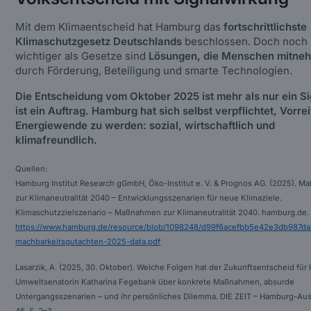
Mit dem Klimaentscheid hat Hamburg das
fortschrittlichste
Klimaschutzgesetz Deutschlands
beschlossen. Doch noch
wichtiger als Gesetze sind
Lösungen, die Menschen mitne
durch Förderung, Beteiligung und smarte Technologien.
Die Entscheidung vom Oktober 2025 ist mehr als nur ein Si
ist ein Auftrag. Hamburg hat sich selbst verpflichtet, Vorrei
Energiewende zu werden: sozial, wirtschaftlich und
klimafreundlich.
Quellen:
Hamburg Institut Research gGmbH, Öko-Institut e. V. & Prognos AG. (2025). 
zur Klimaneutralität 2040 – Entwicklungsszenarien für neue Klimaziele.
Klimaschutzzielszenario – Maßnahmen zur Klimaneutralität 2040. hamburg.de.
https://www.hamburg.de/resource/blob/1098248/d99f6acefbb5e42e3db987da
machbarkeitsgutachten-2025-data.pdf
Lasarzik, A. (2025, 30. Oktober). Welche Folgen hat der Zukunftsentscheid fü
Umweltsenatorin Katharina Fegebank über konkrete Maßnahmen, absurde
Untergangsszenarien – und ihr persönliches Dilemma. DIE ZEIT – Hamburg-Aus
46, S. 2–3.