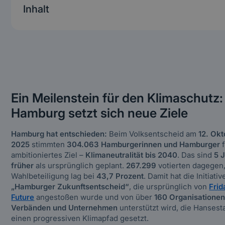
Inhalt
(Will be generated automatically)
Heading 3
Heading 4
Heading 5
Ein Meilenstein für den Klimaschutz:
Hamburg setzt sich neue Ziele
Heading 6
Hamburg hat entschieden:
Beim Volksentscheid am
12. Ok
2025
stimmten
304.063 Hamburgerinnen und Hamburger
f
ambitioniertes Ziel –
Klimaneutralität bis 2040
. Das sind
5 
früher
als ursprünglich geplant.
267.299
votierten dagegen,
Wahlbeteiligung lag bei
43,7 Prozent
. Damit hat die Initiativ
„Hamburger Zukunftsentscheid“
, die ursprünglich von
Frid
Future
angestoßen wurde und von über
160 Organisationen
Verbänden und Unternehmen
unterstützt wird, die Hansest
einen progressiven Klimapfad gesetzt.