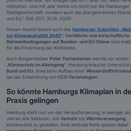
2040 ist machbar. Wir kriegen das hin – aber nur, wenn wirkl
mitziehen. Und mit ‚alle‘ meine ich nicht nur die Hamburger
Stadtgesellschaft, sondern auch die übergeordneten Eben
und EU.“
(DIE ZEIT, 30.10. 2025)
Diesen Aspekt betont auch das
Hamburger Gutachten „M
zur Klimaneutralität 2040“
:
R
echtliche und wirtschaftliche
Rahmenbedingungen auf Bundes- und EU-Ebene
sind maßg
für die Erreichung der Klimaziele.
Auch Bürgermeister
Peter Tschentscher
warnte vor einem
„
Klimaschutz im Alleingang
“: Hamburg brauche Unterstütz
Bund und EU
, etwa beim Aufbau einer
Wasserstoffinfrastru
bei der Entwicklung von
CCS-Technologien
.
So könnte Hamburgs Klimaplan in de
Praxis gelingen
Hamburg steht nun vor der Herausforderung, in weniger als
Jahren alle Sektoren, von
Verkehr
bis
Wärmeversorgung
,
klimaneutral zu gestalten. Eine zentrale Rolle spielen dabei
erneuerbare Energien
, insbesondere auch
Solarenergie au