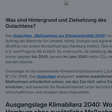
Was sind Hintergrund und Zielsetzung des
Gutachtens?
Das
Gutachten „Maßnahmen zur Klimaneutralität 2040“
wu
Auftrag der Behörde für Umwelt, Klima, Energie und Agrarwi
(BUKEA) von einem Konsortium aus Hamburg Institut, Öko-In
e.V. und Prognos AG erstellt. Es untersucht, ob Hamburg,
st
bisher geplant
bis 2045
, bereits
im Jahr 2040
netto-CO₂-ne
werden könnte.
Grundlage ist das bestehende Klimaschutzzielszenario („Sz
B“) für 2045. Das
Gutachten
analysiert,
welche zusätzliche
Maßnahmen erforderlich wären, um das Ziel fünf Jahre fr
erreichen
, und bewertet die Realisierbarkeit unter technisc
wirtschaftlichen und sozialen Gesichtspunkten.
Ausgangslage Klimabilanz 2040: W