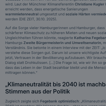
wird. Laut der Münchner Klimareferentin
Christiane Kugler
erreicht werden, dass energetische Sanierungen
warmmietenneutral
umgesetzt und
soziale Härten vermied
werden (DIE ZEIT, 30.10. 2025).
Auf die Sorge vieler Hamburgerinnen und Hamburger, dass
schärferer Klimaschutz zu höheren Mieten und neuen sozi
Ungleichheiten führen könnte, reagierte
Katharina Fegeba
Hamburgs
Zweite Bürgermeisterin und Umweltsenatorin
, m
Verständnis. Sie betonte in einem Interview mit der ZEIT:
„I
verstehe diese Sorgen gut. Darum ist unsere wichtigste Au
jetzt, Vertrauen in der Bevölkerung aufzubauen. Wir brauc
Dialog statt Drohkulissen. […] Die Frage ist, wie wir ihn so g
dass das Leben in der Stadt bezahlbar bleibt und die Mens
mittragen können.“
„Klimaneutralität bis 2040 ist machb
Stimmen aus der Politik
Zugleich zeigte sich
Fegebank optimistisch
:
„Klimaneutralit