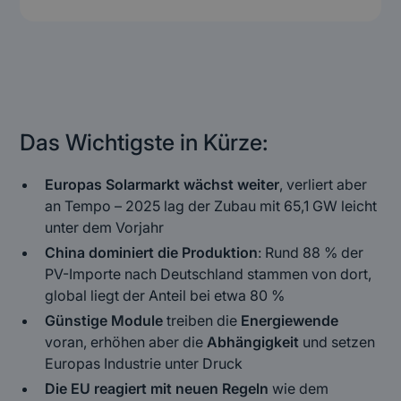
(Will be generated automatically)
Heading 3
Heading 4
Heading 5
Das Wichtigste in Kürze:
Heading 6
Europas Solarmarkt wächst weiter
, verliert aber
an Tempo – 2025 lag der Zubau mit 65,1 GW leicht
unter dem Vorjahr
China dominiert die Produktion
: Rund 88 % der
PV-Importe nach Deutschland stammen von dort,
global liegt der Anteil bei etwa 80 %
Günstige Module
treiben die
Energiewende
voran, erhöhen aber die
Abhängigkeit
und setzen
Europas Industrie unter Druck
Die EU reagiert mit neuen Regeln
wie dem