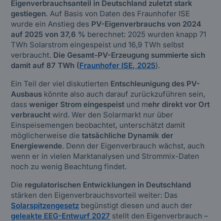
Eigenverbrauchsanteil in Deutschland zuletzt stark
gestiegen
. Auf Basis von Daten des Fraunhofer ISE
wurde ein Anstieg des
PV-Eigenverbrauchs von 2024
auf 2025 von 37,6 %
berechnet: 2025 wurden knapp 71
TWh Solarstrom eingespeist und 16,9 TWh selbst
verbraucht.
Die Gesamt-PV-Erzeugung summierte sich
damit auf 87 TWh (
Fraunhofer ISE, 2025
).
Ein Teil der viel diskutierten
Entschleunigung des PV-
Ausbaus
könnte also auch darauf zurückzuführen sein,
dass
weniger Strom eingespeist
und m
ehr direkt vor Ort
verbraucht
wird. Wer den Solarmarkt nur über
Einspeisemengen beobachtet, unterschätzt damit
möglicherweise die
tatsächliche Dynamik der
Energiewende
. Denn der Eigenverbrauch wächst, auch
wenn er in vielen Marktanalysen und Strommix-Daten
noch zu wenig Beachtung findet.
Die
regulatorischen Entwicklungen in Deutschland
stärken den Eigenverbrauchsvorteil weiter: Das
Solarspitzengesetz
begünstigt diesen und auch der
geleakte EEG-Entwurf 2027
stellt den Eigenverbrauch –