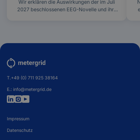
Wir erklären die Auswirkungen der im Juli
N
2027 beschlossenen EEG-Novelle und ihre
Auswirkungen auf PV-Anlagen und das
Mieterstrommodell.
M
d
T.+49 (0) 711 925 38164
E.: info@metergrid.de
Impressum
Datenschutz