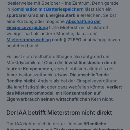
idealerweise mit Speicher – ins Zentrum. Denn gerade
in
Kombination mit Batteriespeichern
lässt sich ein
spürbarer Grad an Energieautarkie
erreichen. Selbst
eine Kürzung oder mögliche
Abschaffung der
Einspeisevergütung
träfe Mieterstrom strukturell
weniger hart als andere Modelle, da u.a. der
Mieterstromzuschlag
nach § 21 EEG
unabhängig davon
bestehen bleibt.
Es lässt sich festhalten: Steigen also aufgrund der
Marktdynamik mit China die
Investitionskosten durch
teurere Komponenten
, verschiebt sich allenfalls der
Amortisationszeitpunkt etwas.
Die anschließende
Rendite bleibt.
Anders als bei der Einspeisevergütung,
die langfristig sinkt oder ganz wegfallen könnte,
verliert
das Mieterstrommodell mit Konzentration auf
Eigenverbrauch seinen wirtschaftlichen Kern nicht
.
Der IAA betrifft Mieterstrom nicht direkt
Der IAA richtet sich in erster Linie an
öffentliche
Ausschreibungen
und
Förderprogramme ab bestimmten