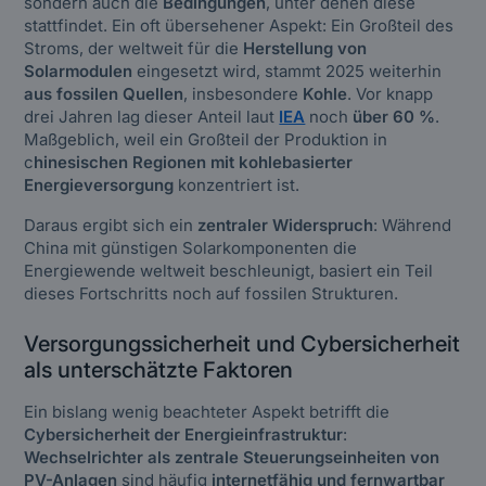
sondern auch die
Bedingungen
, unter denen diese
stattfindet. Ein oft übersehener Aspekt: Ein Großteil des
Stroms, der weltweit für die
Herstellung von
Solarmodulen
eingesetzt wird, stammt 2025 weiterhin
aus fossilen Quellen
, insbesondere
Kohle
. Vor knapp
drei Jahren lag dieser Anteil laut
IEA
noch
über 60 %
.
Maßgeblich, weil ein Großteil der Produktion in
c
hinesischen Regionen mit kohlebasierter
Energieversorgung
konzentriert ist.
Daraus ergibt sich ein
zentraler Widerspruch
: Während
China mit günstigen Solarkomponenten die
Energiewende weltweit beschleunigt, basiert ein Teil
dieses Fortschritts noch auf fossilen Strukturen.
Versorgungssicherheit und Cybersicherheit
als unterschätzte Faktoren
Ein bislang wenig beachteter Aspekt betrifft die
Cybersicherheit der Energieinfrastruktur
:
Wechselrichter als zentrale Steuerungseinheiten von
PV-Anlagen
sind häufig
internetfähig und fernwartbar