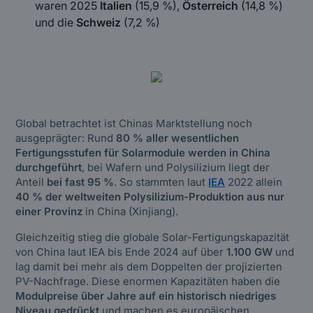
waren 2025
Italien
(15,9 %),
Österreich
(14,8 %)
und die
Schweiz
(7,2 %)
Global betrachtet ist Chinas Marktstellung noch
ausgeprägter: Rund
80 % aller wesentlichen
Fertigungsstufen für Solarmodule werden in China
durchgeführt
, bei Wafern und Polysilizium liegt der
Anteil
bei fast 95 %
. So stammten laut
IEA
2022 allein
40 % der weltweiten Polysilizium-Produktion aus nur
einer Provinz
in China (Xinjiang).
Gleichzeitig stieg die globale Solar-Fertigungskapazität
von China laut IEA bis Ende 2024 auf über
1.100 GW
und
lag damit bei mehr als dem Doppelten der projizierten
PV-Nachfrage. Diese enormen Kapazitäten haben die
Modulpreise über Jahre auf ein historisch niedriges
Niveau gedrückt
und machen es europäischen